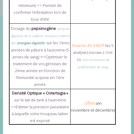
minimum)
=> Permet de
confirmer l’infestation lors de
toux d’été
Dosage du
pepsinogène
(enzyme
digestive de la caillette, marqueur indirect
sur les 1ères
des
strongles
digestifs
)
Environ 49.33€HT
les 5
années de pâture à l’automne (5
analyses (
réalisées à l’ISAE
=
prises de sang)
>Optimiser le
35)
hors honoraires de
traitement de vos génisses de
prélèvement de sang
2ème année en fonction de
l’immunité acquise en 1ère
année
Densité Optique « Ostertagia »
sur le lait de tank à l’automne
Offert
(en
=>Estimer la pression parasitaire
novembre et décembre)
à laquelle votre troupeau laitier
est exposé