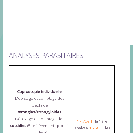
ANALYSES PARASITAIRES
Coproscopie individuelle
:
Dépistage et comptage des
oeufs de
strongles/strongyloides
Dépistage et comptage des
17.75€HT
la 1ère
coccidies
(5 prélèvements pour 1
analyse
15.58
HT
les
analyse)