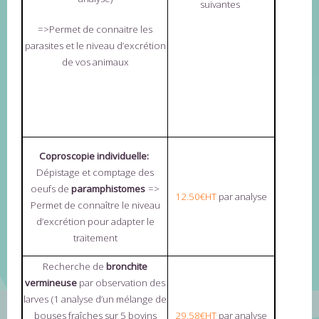
suivantes
=>Permet de connaitre les
parasites et le niveau d’excrétion
de vos animaux
Coproscopie individuelle:
Dépistage et comptage des
oeufs de
paramphistomes
=>
12.50€HT
par analyse
Permet de connaître le niveau
d’excrétion pour adapter le
traitement
Recherche de
bronchite
vermineuse
par observation des
larves
(1 analyse d’un mélange de
bouses fraîches sur 5 bovins
29.58€HT
par analyse