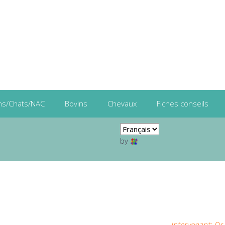
ns/Chats/NAC
Bovins
Chevaux
Fiches conseils
by
Intervenant: Dr