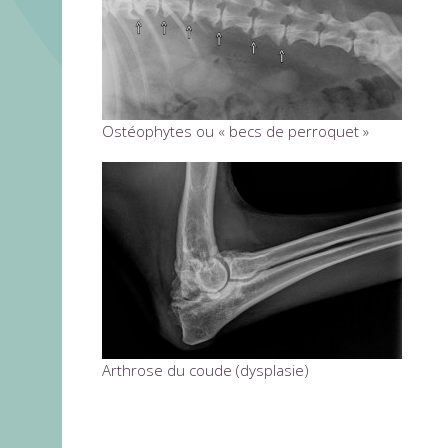
Ostéophytes ou « becs de perroquet »
Arthrose du coude (dysplasie)