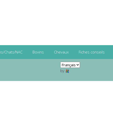
ns/Chats/NAC
Bovins
Chevaux
Fiches conseils
by