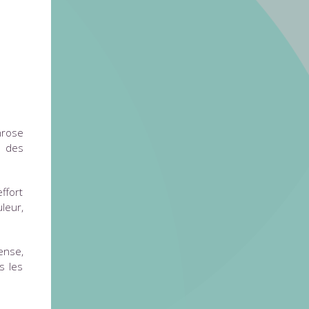
hrose
s des
ffort
leur,
ense,
s les