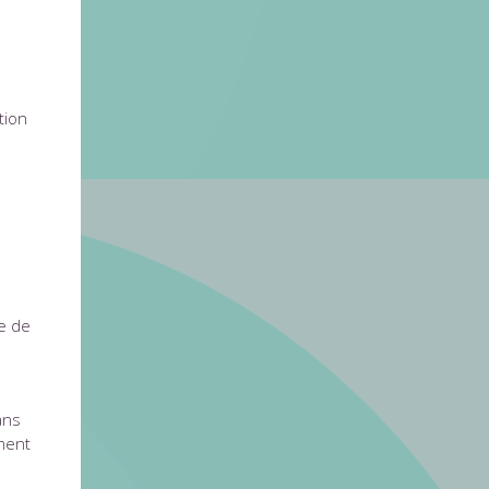
tion
me de
ans
ment