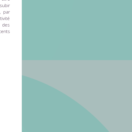
subir
, par
ivité
e des
cents