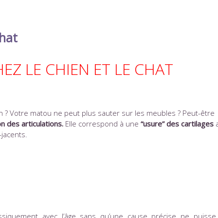
chat
EZ LE CHIEN ET LE CHAT
in ? Votre matou ne peut plus sauter sur les meubles ? Peut-être
on des articulations.
Elle correspond à une
“usure” des cartilages
a
-jacents.
classiquement avec l’âge sans qu’une cause précise ne puisse