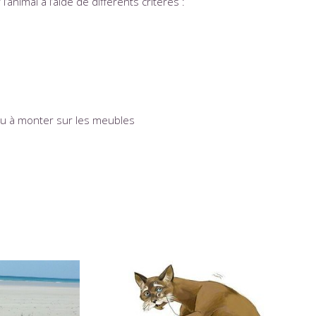
’animal à l’aide de différents critères :
lever
 ou à monter sur les meubles