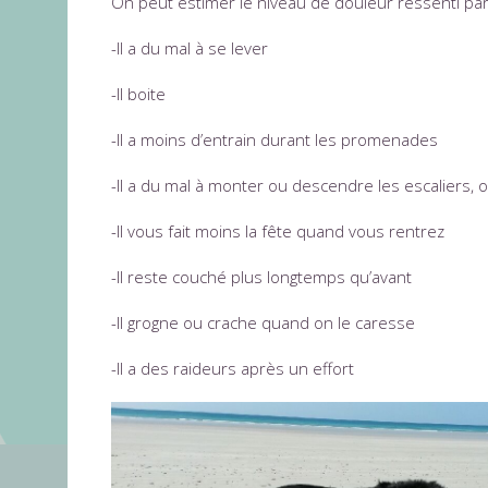
On peut estimer le niveau de douleur ressenti par l
-Il a du mal à se 
-Il boite
-Il a moins d’entrain durant les promenades
-Il a du mal à monter ou descendre les escaliers,
-Il vous fait moins la fête quand vous rentrez
-Il reste couché plus longtemps qu’avant
-Il grogne ou crache quand on le caresse
-Il a des raideurs après un effort