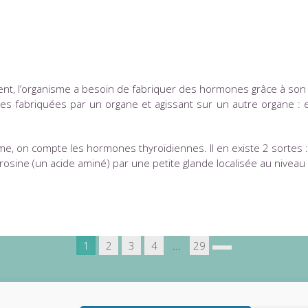
t, l’organisme a besoin de fabriquer des hormones grâce à son
s fabriquées par un organe et agissant sur un autre organe : e
 on compte les hormones thyroïdiennes. Il en existe 2 sortes : la 
rosine (un acide aminé) par une petite glande localisée au niveau 
1
2
3
4
...
29
ctez-nous
Mentions légales