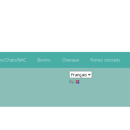
ns/Chats/NAC
Bovins
Chevaux
Fiches conseils
by